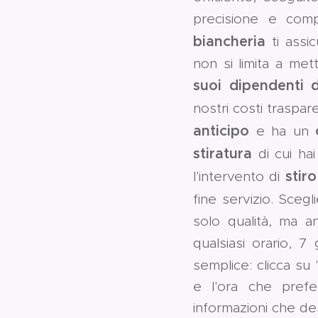
precisione e comp
biancheria
ti assic
non si limita a mett
suoi dipendenti d
nostri costi traspare
anticipo
e ha un
stiratura
di cui hai
stir
l'intervento di
fine servizio. Scegl
solo qualità, ma an
qualsiasi orario, 7
semplice: clicca su 
e l'ora che prefer
informazioni che de