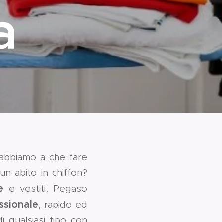
a
 abbiamo a che fare
un abito in chiffon?
e
e vestiti, Pegaso
essionale
, rapido ed
di qualsiasi tipo con