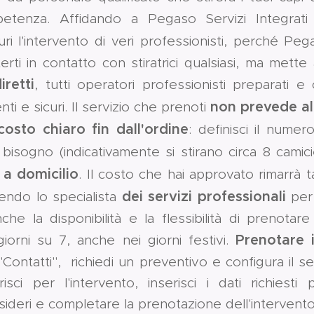
etenza. Affidando a Pegaso Servizi Integrat
uri l'intervento di veri professionisti, perché Peg
erti in contatto con stiratrici qualsiasi, ma mette
iretti
, tutti operatori professionisti preparati e
non prevede a
nti e sicuri. Il servizio che prenoti
costo chiaro fin dall'ordine
: definisci il nume
 bisogno (indicativamente si stirano circa 8 camici
o a domicilio
. Il costo che hai approvato rimarrà 
dei servizi professionali
iendo lo specialista
per 
che la disponibilità e la flessibilità di prenotare
Prenotare i
 giorni su 7, anche nei giorni festivi.
"Contatti", richiedi un preventivo e configura il ser
isci per l'intervento, inserisci i dati richiesti
sideri e completare la prenotazione dell'intervent