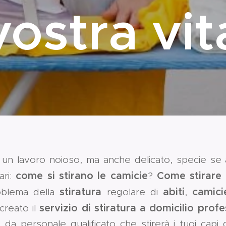
vostra vit
un lavoro noioso, ma anche delicato, specie se
come si stirano le camicie
Come stirare
ari:
?
stiratura
abiti
camici
roblema della
regolare di
,
servizio di stiratura a domicilio prof
 creato il
 da personale qualificato che stirerà i tuoi capi 