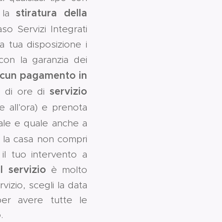
stiratura della
i la
aso Servizi Integrati
 a tua disposizione i
 con la garanzia dei
lcun pagamento in
servizio
ro di ore di
e all'ora) e prenota
tale e quale anche a
la casa non compri
 il tuo intervento a
l servizio
è molto
vizio, scegli la data
 per avere tutte le
o.